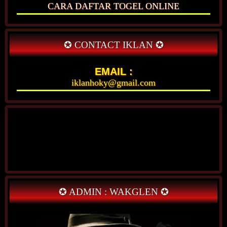
CARA DAFTAR TOGEL ONLINE
✪ CONTACT IKLAN ✪
EMAIL :
iklanhoky@gmail.com
✪ ADMIN : WAKGLEN ✪