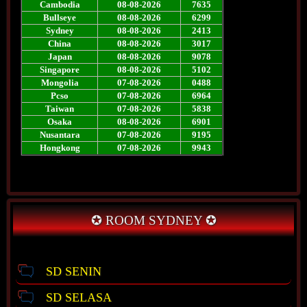
✪ ROOM SYDNEY ✪
SD SENIN
SD SELASA