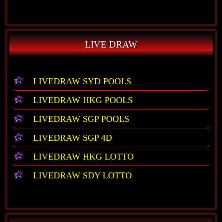
LIVE DRAW
LIVEDRAW SYD POOLS
LIVEDRAW HKG POOLS
LIVEDRAW SGP POOLS
LIVEDRAW SGP 4D
LIVEDRAW HKG LOTTO
LIVEDRAW SDY LOTTO