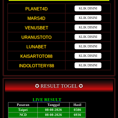
KLIK DISINI
PLANET4D
KLIK DISINI
MARS4D
KLIK DISINI
VENUSBET
KLIK DISINI
URANUSTOTO
KLIK DISINI
LUNABET
KLIK DISINI
KAISARTOTO88
KLIK DISINI
INDOLOTTERY88
✪ RESULT TOGEL ✪