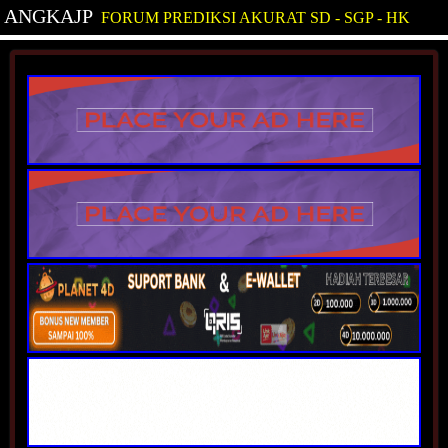
ANGKAJP
FORUM PREDIKSI AKURAT SD - SGP - HK