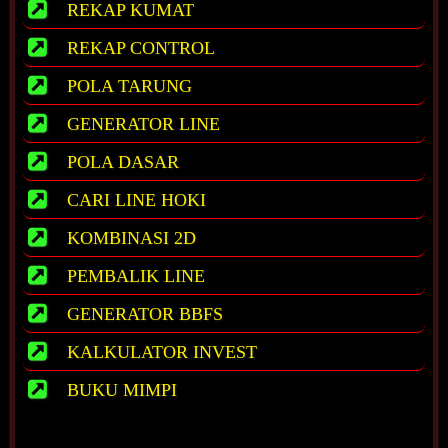
REKAP KUMAT
REKAP CONTROL
POLA TARUNG
GENERATOR LINE
POLA DASAR
CARI LINE HOKI
KOMBINASI 2D
PEMBALIK LINE
GENERATOR BBFS
KALKULATOR INVEST
BUKU MIMPI