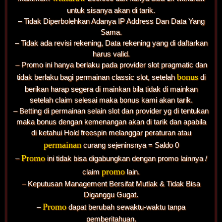
untuk sisanya akan di tarik.
– Tidak Diperbolehkan Adanya IP Address Dan Data Yang
Sama.
– Tidak ada revisi rekening, Data rekening yang di daftarkan
harus valid.
– Promo ini hanya berlaku pada provider slot pragmatic dan
bonus
tidak berlaku bagi permainan classic slot, setelah
di
berikan harap segera di mainkan bila tidak di mainkan
setelah claim selesai maka bonus kami akan tarik.
– Betting di permainan selain slot dan provider yg di tentukan
maka bonus dengan kemenangan akan di tarik dan apabila
di ketahui Hold freespin melanggar peraturan atau
permainan
curang sejeninsnya = Saldo 0
Promo
–
ini tidak bisa digabungkan dengan promo lainnya /
promo
claim
lain.
– Keputusan Management Bersifat Mutlak & Tidak Bisa
Diganggu Gugat.
Promo
–
dapat berubah sewaktu-waktu tanpa
pemberitahuan.