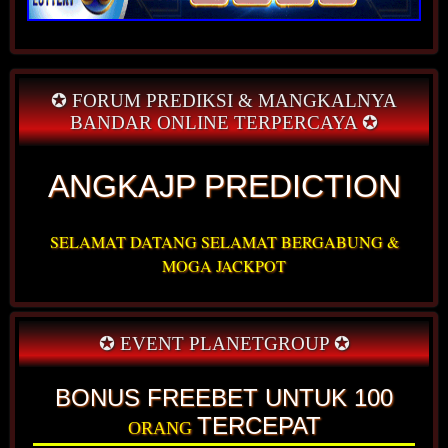
✪ FORUM PREDIKSI & MANGKALNYA
BANDAR ONLINE TERPERCAYA ✪
ANGKAJP PREDICTION
SELAMAT DATANG SELAMAT BERGABUNG &
MOGA JACKPOT
✪ EVENT PLANETGROUP ✪
BONUS FREEBET UNTUK 100
TERCEPAT
ORANG