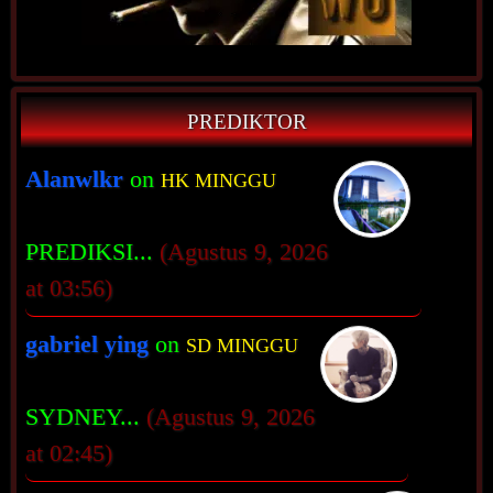
PREDIKTOR
Alanwlkr
on
HK MINGGU
PREDIKSI...
(Agustus 9, 2026
at 03:56)
gabriel ying
on
SD MINGGU
SYDNEY...
(Agustus 9, 2026
at 02:45)