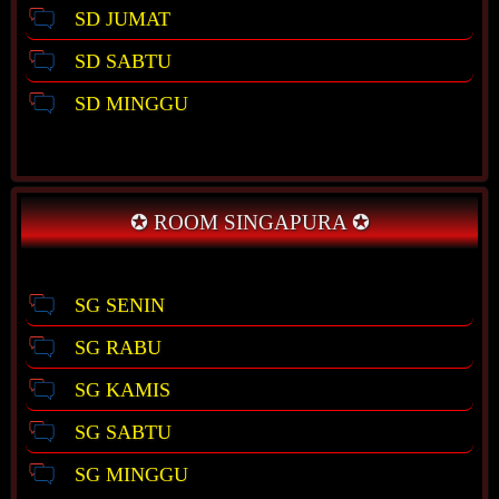
SD JUMAT
SD SABTU
SD MINGGU
✪ ROOM SINGAPURA ✪
SG SENIN
SG RABU
SG KAMIS
SG SABTU
SG MINGGU