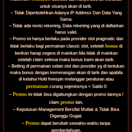
untuk sisanya akan di tarik.
– Tidak Diperbolehkan Adanya IP Address Dan Data Yang
Sama.
– Tidak ada revisi rekening, Data rekening yang di daftarkan
harus valid.
– Promo ini hanya berlaku pada provider slot pragmatic dan
bonus
tidak berlaku bagi permainan classic slot, setelah
di
berikan harap segera di mainkan bila tidak di mainkan
setelah claim selesai maka bonus kami akan tarik.
– Betting di permainan selain slot dan provider yg di tentukan
maka bonus dengan kemenangan akan di tarik dan apabila
di ketahui Hold freespin melanggar peraturan atau
permainan
curang sejeninsnya = Saldo 0
Promo
–
ini tidak bisa digabungkan dengan promo lainnya /
promo
claim
lain.
– Keputusan Management Bersifat Mutlak & Tidak Bisa
Diganggu Gugat.
Promo
–
dapat berubah sewaktu-waktu tanpa
pemberitahuan.