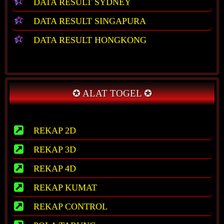
DATA RESULT SYDNEY
DATA RESULT SINGAPURA
DATA RESULT HONGKONG
✪ ALAT TOGEL ✪
REKAP 2D
REKAP 3D
REKAP 4D
REKAP KUMAT
REKAP CONTROL