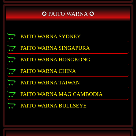
✪ PAITO WARNA ✪
PAITO WARNA SYDNEY
PAITO WARNA SINGAPURA
PAITO WARNA HONGKONG
PAITO WARNA CHINA
PAITO WARNA TAIWAN
PAITO WARNA MAG CAMBODIA
PAITO WARNA BULLSEYE