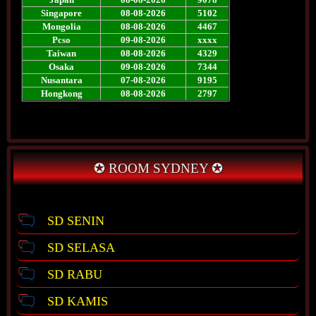
✪ ROOM SYDNEY ✪
SD SENIN
SD SELASA
SD RABU
SD KAMIS