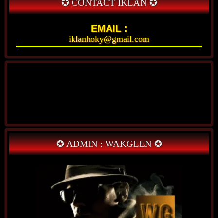
✪ CONTACT IKLAN ✪
EMAIL :
iklanhoky@gmail.com
✪ ADMIN : WAKGLEN ✪