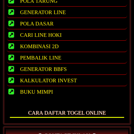
POLA TARUNG
GENERATOR LINE
POLA DASAR
CARI LINE HOKI
KOMBINASI 2D
PEMBALIK LINE
GENERATOR BBFS
KALKULATOR INVEST
BUKU MIMPI
CARA DAFTAR TOGEL ONLINE