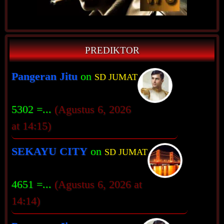
PREDIKTOR
Pangeran Jitu
on
SD JUMAT
5302 =...
(Agustus 6, 2026
at 14:15)
SEKAYU CITY
on
SD JUMAT
4651 =...
(Agustus 6, 2026 at
14:14)