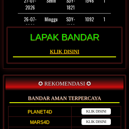
LAPAK BANDAR
KLIK DISINI
✪ REKOMENDASI ✪
BANDAR AMAN TERPERCAYA
KLIK DISINI
PLANET4D
KLIK DISINI
MARS4D