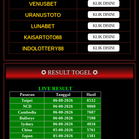
KLIK DISINI
VENUSBET
KLIK DISINI
URANUSTOTO
KLIK DISINI
LUNABET
KLIK DISINI
KAISARTOTO88
KLIK DISINI
INDOLOTTERY88
✪ RESULT TOGEL ✪