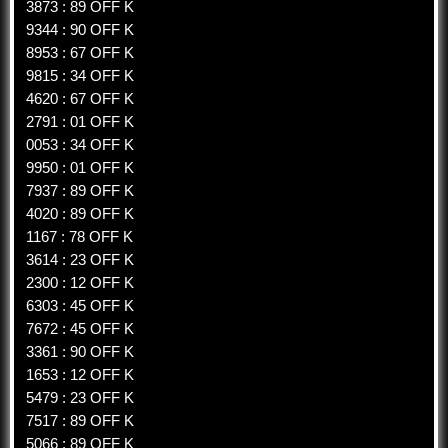
3873 : 89 OFF K
9344 : 90 OFF K
8953 : 67 OFF K
9815 : 34 OFF K
4620 : 67 OFF K
2791 : 01 OFF K
0053 : 34 OFF K
9950 : 01 OFF K
7937 : 89 OFF K
4020 : 89 OFF K
1167 : 78 OFF K
3614 : 23 OFF K
2300 : 12 OFF K
6303 : 45 OFF K
7672 : 45 OFF K
3361 : 90 OFF K
1653 : 12 OFF K
5479 : 23 OFF K
7517 : 89 OFF K
5066 : 89 OFF K