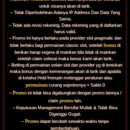
untuk sisanya akan di tarik.
– Tidak Diperbolehkan Adanya IP Address Dan Data Yang
Sama.
– Tidak ada revisi rekening, Data rekening yang di daftarkan
harus valid.
– Promo ini hanya berlaku pada provider slot pragmatic dan
bonus
tidak berlaku bagi permainan classic slot, setelah
di
berikan harap segera di mainkan bila tidak di mainkan
setelah claim selesai maka bonus kami akan tarik.
– Betting di permainan selain slot dan provider yg di tentukan
maka bonus dengan kemenangan akan di tarik dan apabila
di ketahui Hold freespin melanggar peraturan atau
permainan
curang sejeninsnya = Saldo 0
Promo
–
ini tidak bisa digabungkan dengan promo lainnya /
promo
claim
lain.
– Keputusan Management Bersifat Mutlak & Tidak Bisa
Diganggu Gugat.
Promo
–
dapat berubah sewaktu-waktu tanpa
pemberitahuan.