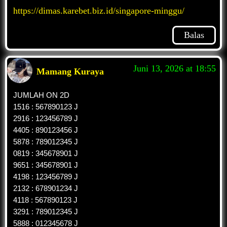
https://dimas.karebet.biz.id/singapore-minggu/
Balas
Juni 13, 2026 at 18:55
Mamang Kuraya
JUMLAH ON 2D
1516 : 567890123 J
2916 : 123456789 J
4405 : 890123456 J
5878 : 789012345 J
0819 : 345678901 J
9651 : 345678901 J
4198 : 123456789 J
2132 : 678901234 J
4118 : 567890123 J
3291 : 789012345 J
5888 : 012345678 J