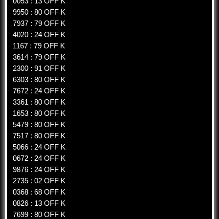
0053 : 13 OFF K
9950 : 80 OFF K
7937 : 79 OFF K
4020 : 24 OFF K
1167 : 79 OFF K
3614 : 79 OFF K
2300 : 91 OFF K
6303 : 80 OFF K
7672 : 24 OFF K
3361 : 80 OFF K
1653 : 80 OFF K
5479 : 80 OFF K
7517 : 80 OFF K
5066 : 24 OFF K
0672 : 24 OFF K
9876 : 24 OFF K
2735 : 02 OFF K
0368 : 68 OFF K
0826 : 13 OFF K
7699 : 80 OFF K