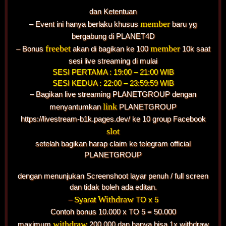
dan Ketentuan
member
– Event ini hanya berlaku khusus
baru yg
bergabung di PLANET4D
freebet
member
– Bonus
akan di bagikan ke 100
10k saat
sesi live streaming di mulai
SESI PERTAMA : 19:00 – 21:00 WIB
SESI KEDUA : 22:00 – 23:59:59 WIB
– Bagikan live streaming PLANETGROUP dengan
link
menyantumkan
PLANETGROUP
https://livestream-b1k.pages.dev/ ke 10 group Facebook
slot
setelah bagikan harap claim ke telegram official
PLANETGROUP
dengan menunjukan Screenshoot layar penuh / full screen
dan tidak boleh ada editan.
Withdraw
–
Syarat
TO x 5
Contoh bonus 10.000 x TO 5 = 50.000
withdraw
maximum
200.000 dan hanya bisa 1x withdraw