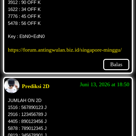
3912 : 90 OFF K
1622 : 34 OFF K
7776 : 45 OFF K
5478 : 56 OFF K
Key : EbN0+EdN0
https://forum.antingwulan.biz.id/singapore-minggu/
Balas
Juni 13, 2026 at 18:50
Prediksi 2D
JUMLAH ON 2D
1516 : 567890123 J
2916 : 123456789 J
4405 : 890123456 J
5878 : 789012345 J
0819 : 345678901 J