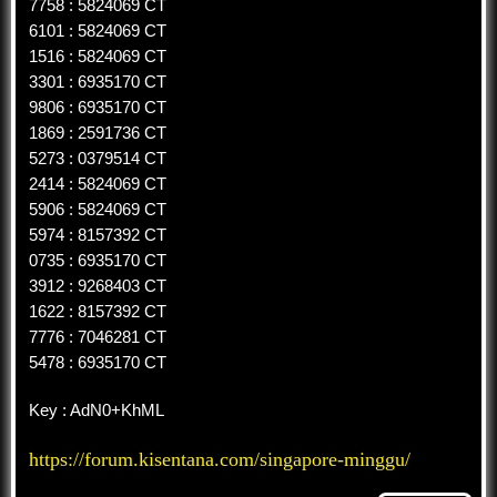
7758 : 5824069 CT
6101 : 5824069 CT
1516 : 5824069 CT
3301 : 6935170 CT
9806 : 6935170 CT
1869 : 2591736 CT
5273 : 0379514 CT
2414 : 5824069 CT
5906 : 5824069 CT
5974 : 8157392 CT
0735 : 6935170 CT
3912 : 9268403 CT
1622 : 8157392 CT
7776 : 7046281 CT
5478 : 6935170 CT
Key : AdN0+KhML
https://forum.kisentana.com/singapore-minggu/