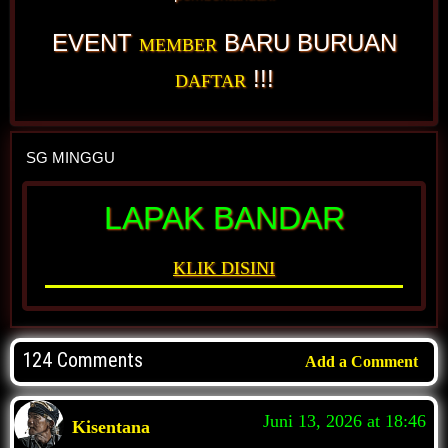
EVENT
BARU BURUAN
MEMBER
!!!
DAFTAR
SG MINGGU
LAPAK BANDAR
KLIK DISINI
124 Comments
Add a Comment
Juni 13, 2026 at 18:46
Kisentana