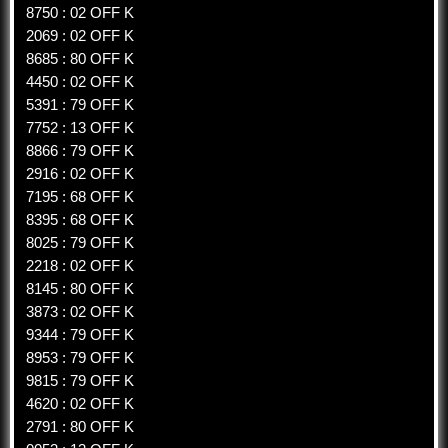
8750 : 02 OFF K
2069 : 02 OFF K
8685 : 80 OFF K
4450 : 02 OFF K
5391 : 79 OFF K
7752 : 13 OFF K
8866 : 79 OFF K
2916 : 02 OFF K
7195 : 68 OFF K
8395 : 68 OFF K
8025 : 79 OFF K
2218 : 02 OFF K
8145 : 80 OFF K
3873 : 02 OFF K
9344 : 79 OFF K
8953 : 79 OFF K
9815 : 79 OFF K
4620 : 02 OFF K
2791 : 80 OFF K