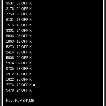
3537 : 68 OFF K
2176 : 24 OFF K
7758 : 35 OFF K
6101 : 79 OFF K
1516 : 13 OFF K
3301 : 24 OFF K
9806 : 35 OFF K
1869 : 13 OFF K
5273 : 79 OFF K
2414 : 79 OFF K
5906 : 24 OFF K
5974 : 02 OFF K
0735 : 68 OFF K
3912 : 13 OFF K
1622 : 35 OFF K
7776 : 79 OFF K ✘
5478 : 24 OFF K
Key : KgMB-KjMB