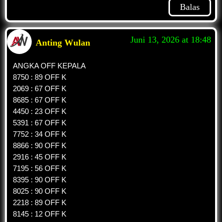
Balas
Juni 13, 2026 at 18:48
Anting Wulan
ANGKA OFF KEPALA
8750 : 89 OFF K
2069 : 67 OFF K
8685 : 67 OFF K
4450 : 23 OFF K
5391 : 67 OFF K
7752 : 34 OFF K
8866 : 90 OFF K
2916 : 45 OFF K
7195 : 56 OFF K
8395 : 90 OFF K
8025 : 90 OFF K
2218 : 89 OFF K
8145 : 12 OFF K