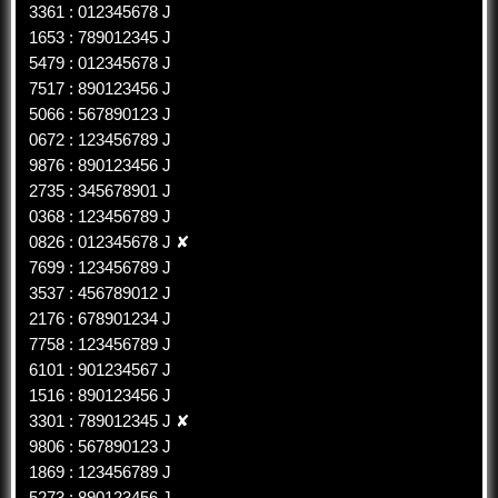
3361 : 012345678 J
1653 : 789012345 J
5479 : 012345678 J
7517 : 890123456 J
5066 : 567890123 J
0672 : 123456789 J
9876 : 890123456 J
2735 : 345678901 J
0368 : 123456789 J
0826 : 012345678 J ✘
7699 : 123456789 J
3537 : 456789012 J
2176 : 678901234 J
7758 : 123456789 J
6101 : 901234567 J
1516 : 890123456 J
3301 : 789012345 J ✘
9806 : 567890123 J
1869 : 123456789 J
5273 : 890123456 J