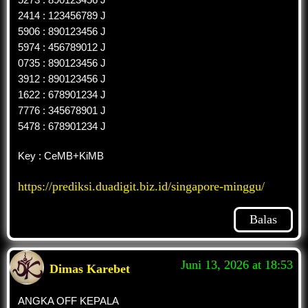
2414 : 123456789 J
5906 : 890123456 J
5974 : 456789012 J
0735 : 890123456 J
3912 : 890123456 J
1622 : 678901234 J
7776 : 345678901 J
5478 : 678901234 J
Key : CeMB+KiMB
https://prediksi.duadigit.biz.id/singapore-minggu/
Balas
Juni 13, 2026 at 18:53
Dimas Karebet
ANGKA OFF KEPALA