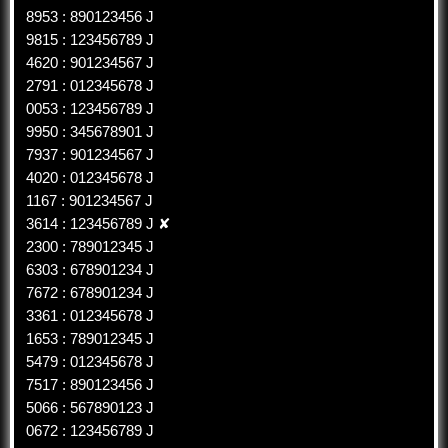
8953 : 890123456 J
9815 : 123456789 J
4620 : 901234567 J
2791 : 012345678 J
0053 : 123456789 J
9950 : 345678901 J
7937 : 901234567 J
4020 : 012345678 J
1167 : 901234567 J
3614 : 123456789 J ✘
2300 : 789012345 J
6303 : 678901234 J
7672 : 678901234 J
3361 : 012345678 J
1653 : 789012345 J
5479 : 012345678 J
7517 : 890123456 J
5066 : 567890123 J
0672 : 123456789 J