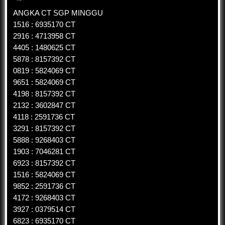
ANGKA CT SGP MINGGU
1516 : 6935170 CT
2916 : 4713958 CT
4405 : 1480625 CT
5878 : 8157392 CT
0819 : 5824069 CT
9651 : 5824069 CT
4198 : 8157392 CT
2132 : 3602847 CT
4118 : 2591736 CT
3291 : 8157392 CT
5888 : 9268403 CT
1903 : 7046281 CT
6923 : 8157392 CT
1516 : 5824069 CT
9852 : 2591736 CT
4172 : 9268403 CT
3927 : 0379514 CT
6823 : 6935170 CT