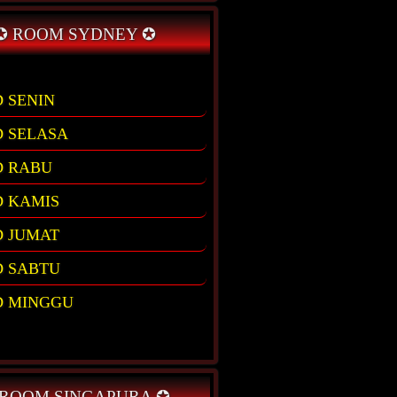
✪ ROOM SYDNEY ✪
D SENIN
D SELASA
D RABU
D KAMIS
D JUMAT
D SABTU
D MINGGU
 ROOM SINGAPURA ✪