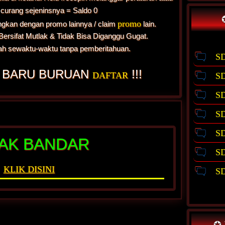
curang sejeninsnya = Saldo 0
promo
ungkan dengan promo lainnya / claim
lain.
rsifat Mutlak & Tidak Bisa Diganggu Gugat.
ah sewaktu-waktu tanpa pemberitahuan.
S
BARU BURUAN
!!!
DAFTAR
S
S
S
S
AK BANDAR
S
KLIK DISINI
S
✪