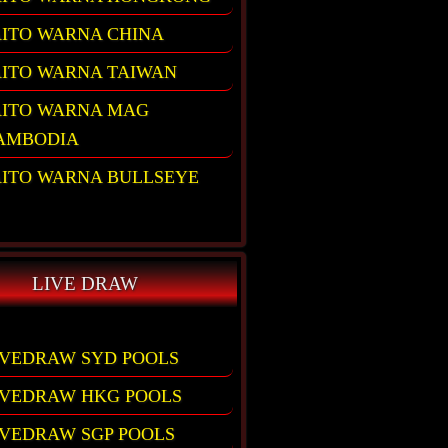
AITO WARNA CHINA
AITO WARNA TAIWAN
AITO WARNA MAG
AMBODIA
AITO WARNA BULLSEYE
LIVE DRAW
IVEDRAW SYD POOLS
IVEDRAW HKG POOLS
IVEDRAW SGP POOLS