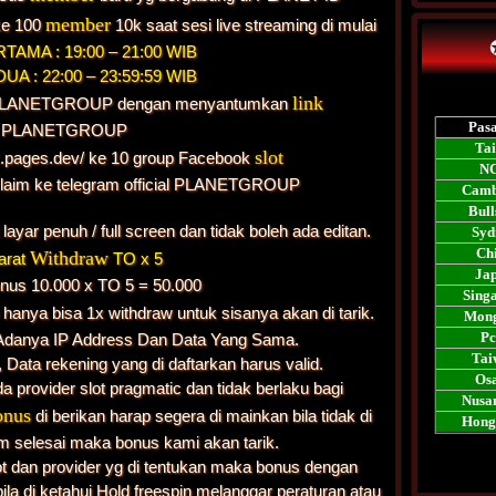
member
ke 100
10k saat sesi live streaming di mulai
TAMA : 19:00 – 21:00 WIB
UA : 22:00 – 23:59:59 WIB
link
ng PLANETGROUP dengan menyantumkan
PLANETGROUP
slot
1k.pages.dev/ ke 10 group Facebook
 claim ke telegram official PLANETGROUP
yar penuh / full screen dan tidak boleh ada editan.
Withdraw
arat
TO x 5
nus 10.000 x TO 5 = 50.000
hanya bisa 1x withdraw untuk sisanya akan di tarik.
 Adanya IP Address Dan Data Yang Sama.
, Data rekening yang di daftarkan harus valid.
a provider slot pragmatic dan tidak berlaku bagi
onus
di berikan harap segera di mainkan bila tidak di
m selesai maka bonus kami akan tarik.
lot dan provider yg di tentukan maka bonus dengan
la di ketahui Hold freespin melanggar peraturan atau