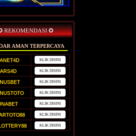
✪ REKOMENDASI ✪
DAR AMAN TERPERCAYA
KLIK DISINI
ANET4D
KLIK DISINI
ARS4D
KLIK DISINI
NUSBET
KLIK DISINI
NUSTOTO
KLIK DISINI
UNABET
KLIK DISINI
SARTOTO88
KLIK DISINI
LOTTERY88