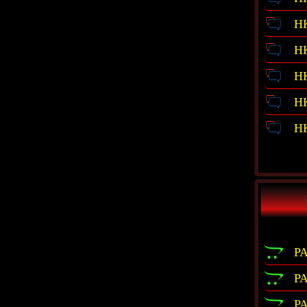
H
H
H
H
H
P
P
P