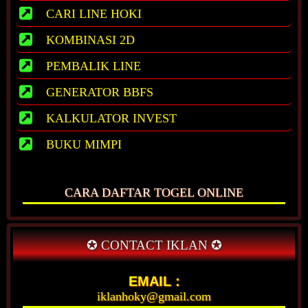
CARI LINE HOKI
KOMBINASI 2D
PEMBALIK LINE
GENERATOR BBFS
KALKULATOR INVEST
BUKU MIMPI
CARA DAFTAR TOGEL ONLINE
✪ CONTACT IKLAN ✪
EMAIL :
iklanhoky@gmail.com