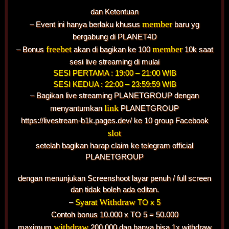
dan Ketentuan
member
– Event ini hanya berlaku khusus
baru yg
bergabung di PLANET4D
freebet
member
– Bonus
akan di bagikan ke 100
10k saat
sesi live streaming di mulai
SESI PERTAMA : 19:00 – 21:00 WIB
SESI KEDUA : 22:00 – 23:59:59 WIB
– Bagikan live streaming PLANETGROUP dengan
link
menyantumkan
PLANETGROUP
https://livestream-b1k.pages.dev/ ke 10 group Facebook
slot
setelah bagikan harap claim ke telegram official
PLANETGROUP
dengan menunjukan Screenshoot layar penuh / full screen
dan tidak boleh ada editan.
Withdraw
–
Syarat
TO x 5
Contoh bonus 10.000 x TO 5 = 50.000
withdraw
maximum
200.000 dan hanya bisa 1x withdraw