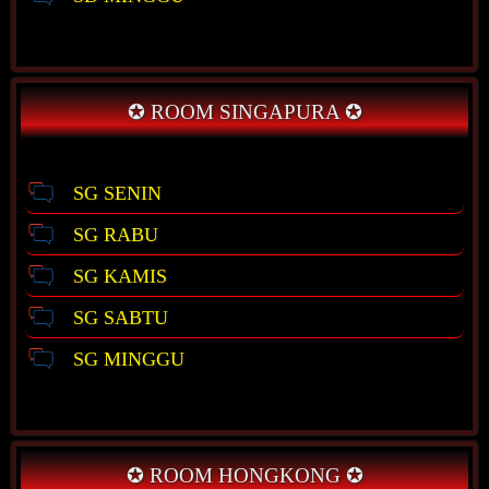
✪ ROOM SINGAPURA ✪
SG SENIN
SG RABU
SG KAMIS
SG SABTU
SG MINGGU
✪ ROOM HONGKONG ✪