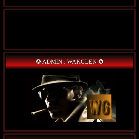
✪ ADMIN : WAKGLEN ✪