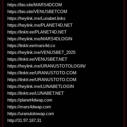
https://bio.site/MARS4DCOM
https://bio.site/VENUSBETCOM
https://heylink.me/Lunabet.links
https://heylink.me/PLANET4D.NET
https://linktr.ee/PLANET4D.NET
https://heylink.me/MARS4DLOGIN
https://linktr.ee/mars4d.co
https://heylink.me/VENUSBET_2025
https://linktr.ee/VENUSBET.NET
https://heylink.me/URANUSTOTOLOGIN/
https://linktr.ee/URANUSTOTO.COM
https://linktr.ee/URANUSTOTO.COM
https://heylink.me/LUNABETLOGIN
https://linktr.ee/LUNABET.NET
https://planet4dwap.com
https://mars4dwap.com
https://uranutotowap.com
http://31.97.187.31