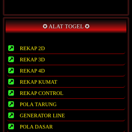
✪ ALAT TOGEL ✪
REKAP 2D
REKAP 3D
REKAP 4D
REKAP KUMAT
REKAP CONTROL
POLA TARUNG
GENERATOR LINE
POLA DASAR