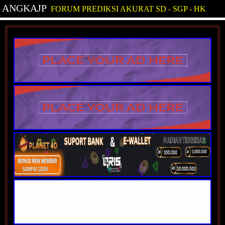
ANGKAJP
FORUM PREDIKSI AKURAT SD - SGP - HK