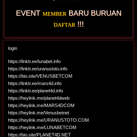
EVENT
BARU BURUAN
MEMBER
!!!
DAFTAR
login
https://linktr.ee/lunabet.info
https://linktr.ee/uranustoto.info
https://bio.site/VENUSBETCOM
https://linktr.ee/mars4d.info
https://linktr.ee/planet4d.info
https://heylink.me/planet4dweb
https://heylink.me/MARS4DCOM
https://heylink.me/Venusbetnet
https://heylink.me/URANUSTOTO.COM
https://heylink.me/LUNABETCOM
https://bio.site/PLANET4D.NET