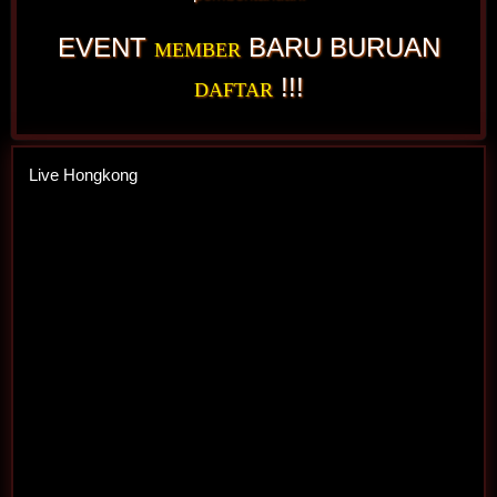
EVENT
BARU BURUAN
MEMBER
!!!
DAFTAR
Live Hongkong