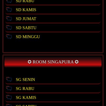
SD RABU
SD KAMIS
SD JUMAT
SD SABTU
SD MINGGU
✪ ROOM SINGAPURA ✪
SG SENIN
SG RABU
SG KAMIS