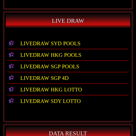
LIVE DRAW
LIVEDRAW SYD POOLS
LIVEDRAW HKG POOLS
LIVEDRAW SGP POOLS
LIVEDRAW SGP 4D
LIVEDRAW HKG LOTTO
LIVEDRAW SDY LOTTO
DATA RESULT