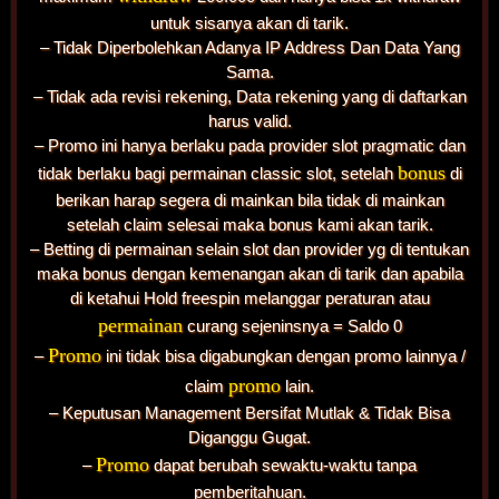
untuk sisanya akan di tarik.
– Tidak Diperbolehkan Adanya IP Address Dan Data Yang
Sama.
– Tidak ada revisi rekening, Data rekening yang di daftarkan
harus valid.
– Promo ini hanya berlaku pada provider slot pragmatic dan
bonus
tidak berlaku bagi permainan classic slot, setelah
di
berikan harap segera di mainkan bila tidak di mainkan
setelah claim selesai maka bonus kami akan tarik.
– Betting di permainan selain slot dan provider yg di tentukan
maka bonus dengan kemenangan akan di tarik dan apabila
di ketahui Hold freespin melanggar peraturan atau
permainan
curang sejeninsnya = Saldo 0
Promo
–
ini tidak bisa digabungkan dengan promo lainnya /
promo
claim
lain.
– Keputusan Management Bersifat Mutlak & Tidak Bisa
Diganggu Gugat.
Promo
–
dapat berubah sewaktu-waktu tanpa
pemberitahuan.