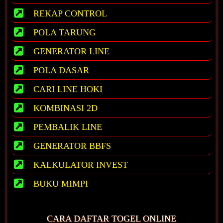
REKAP CONTROL
POLA TARUNG
GENERATOR LINE
POLA DASAR
CARI LINE HOKI
KOMBINASI 2D
PEMBALIK LINE
GENERATOR BBFS
KALKULATOR INVEST
BUKU MIMPI
CARA DAFTAR TOGEL ONLINE