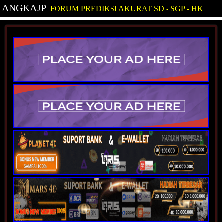
ANGKAJP
FORUM PREDIKSI AKURAT SD - SGP - HK