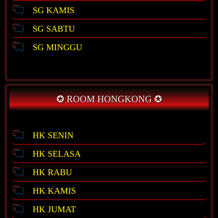
SG KAMIS
SG SABTU
SG MINGGU
✪ ROOM HONGKONG ✪
HK SENIN
HK SELASA
HK RABU
HK KAMIS
HK JUMAT