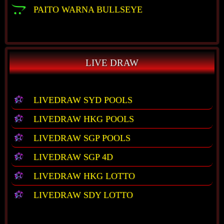
PAITO WARNA BULLSEYE
LIVE DRAW
LIVEDRAW SYD POOLS
LIVEDRAW HKG POOLS
LIVEDRAW SGP POOLS
LIVEDRAW SGP 4D
LIVEDRAW HKG LOTTO
LIVEDRAW SDY LOTTO