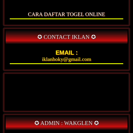
CARA DAFTAR TOGEL ONLINE
✪ CONTACT IKLAN ✪
EMAIL :
iklanhoky@gmail.com
✪ ADMIN : WAKGLEN ✪