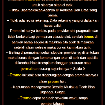
untuk sisanya akan di tarik.
– Tidak Diperbolehkan Adanya IP Address Dan Data Yang
Sama.
– Tidak ada revisi rekening, Data rekening yang di daftarkan
harus valid.
– Promo ini hanya berlaku pada provider slot pragmatic dan
bonus
tidak berlaku bagi permainan classic slot, setelah
di
berikan harap segera di mainkan bila tidak di mainkan
setelah claim selesai maka bonus kami akan tarik.
– Betting di permainan selain slot dan provider yg di tentukan
maka bonus dengan kemenangan akan di tarik dan apabila
di ketahui Hold freespin melanggar peraturan atau
permainan
curang sejeninsnya = Saldo 0
Promo
–
ini tidak bisa digabungkan dengan promo lainnya /
promo
claim
lain.
– Keputusan Management Bersifat Mutlak & Tidak Bisa
Diganggu Gugat.
Promo
–
dapat berubah sewaktu-waktu tanpa
pemberitahuan.