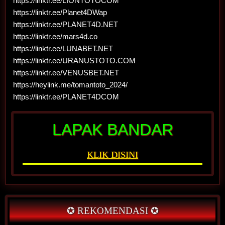
https://linktr.ee/LIONTOTOCOM
https://linktr.ee/Planet4DWap
https://linktr.ee/PLANET4D.NET
https://linktr.ee/mars4d.co
https://linktr.ee/LUNABET.NET
https://linktr.ee/URANUSTOTO.COM
https://linktr.ee/VENUSBET.NET
https://heylink.me/tomantoto_2024/
https://linktr.ee/PLANET4DCOM
LAPAK BANDAR
KLIK DISINI
✪ REKOMENDASI ✪