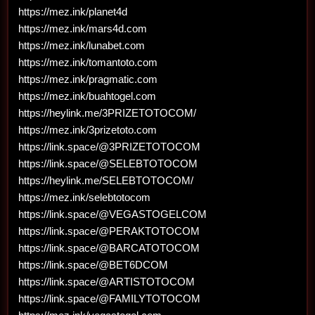
https://mez.ink/planet4d
https://mez.ink/mars4d.com
https://mez.ink/lunabet.com
https://mez.ink/tomantoto.com
https://mez.ink/pragmatic.com
https://mez.ink/buahtogel.com
https://heylink.me/3PRIZETOTOCOM/
https://mez.ink/3prizetoto.com
https://link.space/@3PRIZETOTOCOM
https://link.space/@SELEBTOTOCOM
https://heylink.me/SELEBTOTOCOM/
https://mez.ink/selebtotocom
https://link.space/@VEGASTOGELCOM
https://link.space/@PERAKTOTOCOM
https://link.space/@BARCATOTOCOM
https://link.space/@BET6DCOM
https://link.space/@ARTISTOTOCOM
https://link.space/@FAMILYTOTOCOM