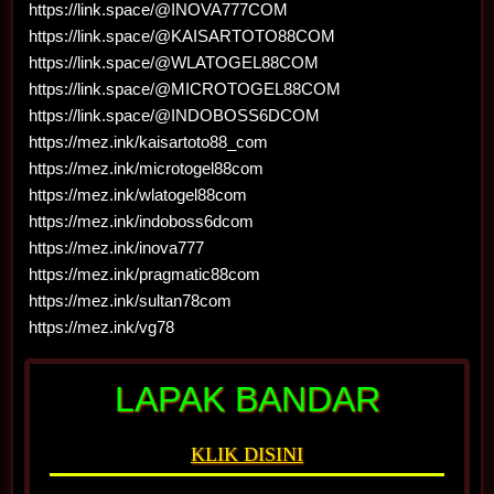
https://link.space/@INOVA777COM
https://link.space/@KAISARTOTO88COM
https://link.space/@WLATOGEL88COM
https://link.space/@MICROTOGEL88COM
https://link.space/@INDOBOSS6DCOM
https://mez.ink/kaisartoto88_com
https://mez.ink/microtogel88com
https://mez.ink/wlatogel88com
https://mez.ink/indoboss6dcom
https://mez.ink/inova777
https://mez.ink/pragmatic88com
https://mez.ink/sultan78com
https://mez.ink/vg78
LAPAK BANDAR
KLIK DISINI