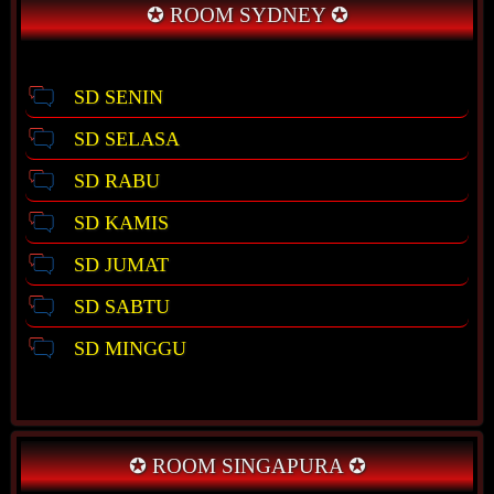
✪ ROOM SYDNEY ✪
SD SENIN
SD SELASA
SD RABU
SD KAMIS
SD JUMAT
SD SABTU
SD MINGGU
✪ ROOM SINGAPURA ✪