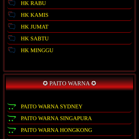
HK RABU
HK KAMIS
HK JUMAT
HK SABTU
HK MINGGU
✪ PAITO WARNA ✪
PAITO WARNA SYDNEY
PAITO WARNA SINGAPURA
PAITO WARNA HONGKONG