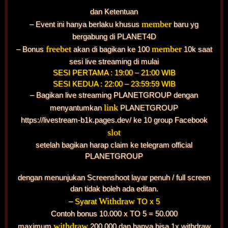
dan Ketentuan
member
– Event ini hanya berlaku khusus
baru yg
bergabung di PLANET4D
freebet
member
– Bonus
akan di bagikan ke 100
10k saat
sesi live streaming di mulai
SESI PERTAMA : 19:00 – 21:00 WIB
SESI KEDUA : 22:00 – 23:59:59 WIB
– Bagikan live streaming PLANETGROUP dengan
link
menyantumkan
PLANETGROUP
https://livestream-b1k.pages.dev/ ke 10 group Facebook
slot
setelah bagikan harap claim ke telegram official
PLANETGROUP
dengan menunjukan Screenshoot layar penuh / full screen
dan tidak boleh ada editan.
Withdraw
–
Syarat
TO x 5
Contoh bonus 10.000 x TO 5 = 50.000
withdraw
maximum
200.000 dan hanya bisa 1x withdraw