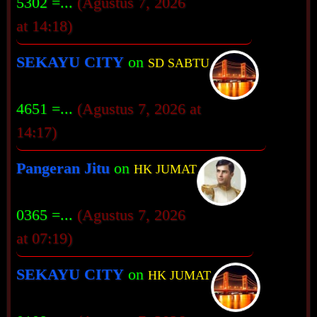
5302 =...
(Agustus 7, 2026
at 14:18)
SEKAYU CITY
on
SD SABTU
4651 =...
(Agustus 7, 2026 at
14:17)
Pangeran Jitu
on
HK JUMAT
0365 =...
(Agustus 7, 2026
at 07:19)
SEKAYU CITY
on
HK JUMAT