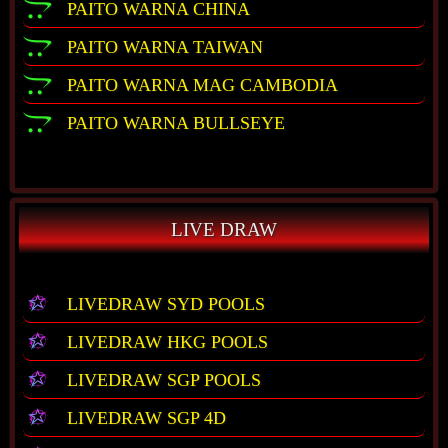
PAITO WARNA CHINA
PAITO WARNA TAIWAN
PAITO WARNA MAG CAMBODIA
PAITO WARNA BULLSEYE
LIVE DRAW
LIVEDRAW SYD POOLS
LIVEDRAW HKG POOLS
LIVEDRAW SGP POOLS
LIVEDRAW SGP 4D