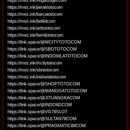
https://mez.ink/vegastogel.com
https://mez.ink/peraktotocom
https://mez.ink/barcatotocom
https://mez.ink/bet6dcom
https://mez.ink/artistotocom
https://mez.ink/familytotocom
https://link.space/@MCITYTOTOCOM
https://link.space/@SBOTOTOCOM
https://link.space/@INDOWLATOTOCOM
https://mez.ink/mcitytotocom
https://mez.ink/sbototocom
https://mez.ink/indowlatotocom
https://link.space/@SHOPTOTOCOM
https://link.space/@MANGGATOTOCOM
https://link.space/@JITUANGKACOM
https://link.space/@INDO6DCOM
https://link.space/@VG78SLOT
https://link.space/@SULTAN78COM
https://link.space/@PRAGMATIC88COM