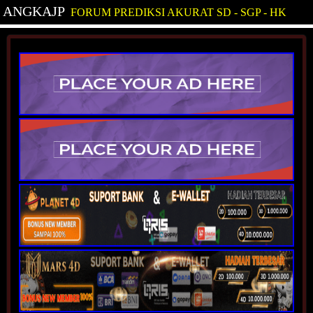
ANGKAJP
FORUM PREDIKSI AKURAT SD - SGP - HK