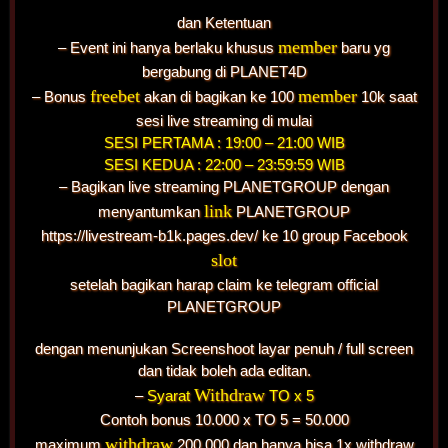
dan Ketentuan
member
– Event ini hanya berlaku khusus
baru yg
bergabung di PLANET4D
freebet
member
– Bonus
akan di bagikan ke 100
10k saat
sesi live streaming di mulai
SESI PERTAMA : 19:00 – 21:00 WIB
SESI KEDUA : 22:00 – 23:59:59 WIB
– Bagikan live streaming PLANETGROUP dengan
link
menyantumkan
PLANETGROUP
https://livestream-b1k.pages.dev/ ke 10 group Facebook
slot
setelah bagikan harap claim ke telegram official
PLANETGROUP
dengan menunjukan Screenshoot layar penuh / full screen
dan tidak boleh ada editan.
Withdraw
–
Syarat
TO x 5
Contoh bonus 10.000 x TO 5 = 50.000
withdraw
maximum
200.000 dan hanya bisa 1x withdraw