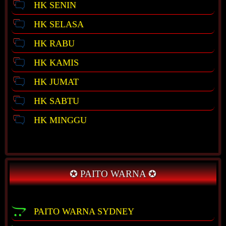
HK SENIN
HK SELASA
HK RABU
HK KAMIS
HK JUMAT
HK SABTU
HK MINGGU
✪ PAITO WARNA ✪
PAITO WARNA SYDNEY