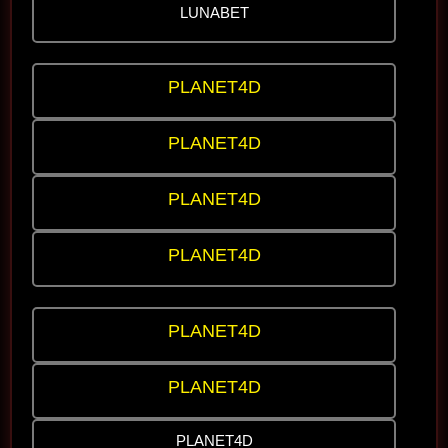
LUNABET
PLANET4D
PLANET4D
PLANET4D
PLANET4D
PLANET4D
PLANET4D
PLANET4D