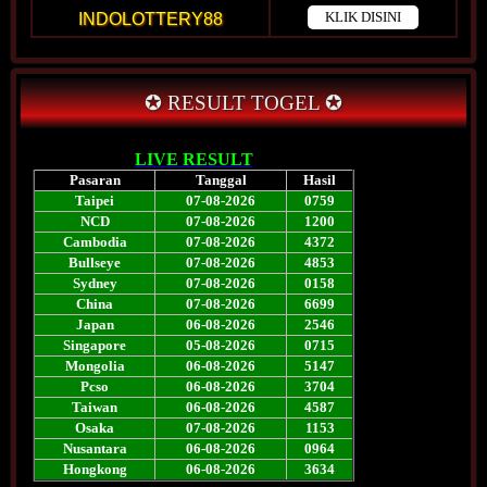
KLIK DISINI
INDOLOTTERY88
✪ RESULT TOGEL ✪