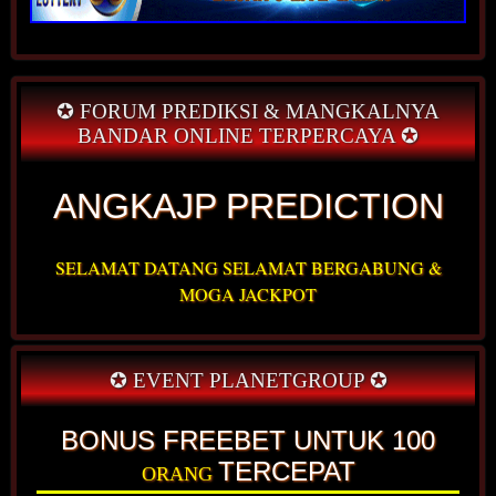
✪ FORUM PREDIKSI & MANGKALNYA
BANDAR ONLINE TERPERCAYA ✪
ANGKAJP PREDICTION
SELAMAT DATANG SELAMAT BERGABUNG &
MOGA JACKPOT
✪ EVENT PLANETGROUP ✪
BONUS FREEBET UNTUK 100
TERCEPAT
ORANG