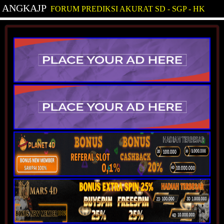
ANGKAJP
FORUM PREDIKSI AKURAT SD - SGP - HK