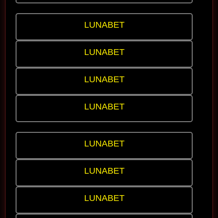
LUNABET
LUNABET
LUNABET
LUNABET
LUNABET
LUNABET
LUNABET