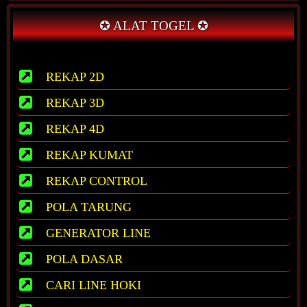
✪ ALAT TOGEL ✪
REKAP 2D
REKAP 3D
REKAP 4D
REKAP KUMAT
REKAP CONTROL
POLA TARUNG
GENERATOR LINE
POLA DASAR
CARI LINE HOKI