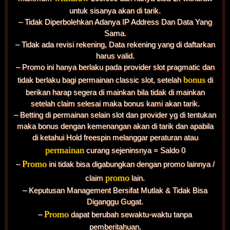
untuk sisanya akan di tarik.
– Tidak Diperbolehkan Adanya IP Address Dan Data Yang
Sama.
– Tidak ada revisi rekening, Data rekening yang di daftarkan
harus valid.
– Promo ini hanya berlaku pada provider slot pragmatic dan
bonus
tidak berlaku bagi permainan classic slot, setelah
di
berikan harap segera di mainkan bila tidak di mainkan
setelah claim selesai maka bonus kami akan tarik.
– Betting di permainan selain slot dan provider yg di tentukan
maka bonus dengan kemenangan akan di tarik dan apabila
di ketahui Hold freespin melanggar peraturan atau
permainan
curang sejeninsnya = Saldo 0
Promo
–
ini tidak bisa digabungkan dengan promo lainnya /
promo
claim
lain.
– Keputusan Management Bersifat Mutlak & Tidak Bisa
Diganggu Gugat.
Promo
–
dapat berubah sewaktu-waktu tanpa
pemberitahuan.