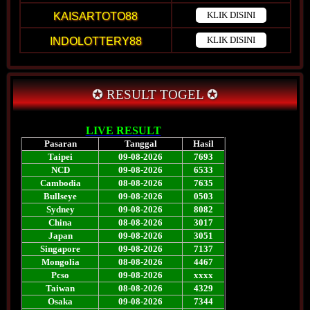
KLIK DISINI
KAISARTOTO88
KLIK DISINI
INDOLOTTERY88
✪ RESULT TOGEL ✪