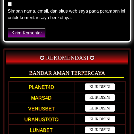
Simpan nama, email, dan situs web saya pada peramban ini
untuk komentar saya berikutnya.
✪ REKOMENDASI ✪
BANDAR AMAN TERPERCAYA
KLIK DISINI
PLANET4D
KLIK DISINI
MARS4D
KLIK DISINI
VENUSBET
KLIK DISINI
URANUSTOTO
KLIK DISINI
LUNABET