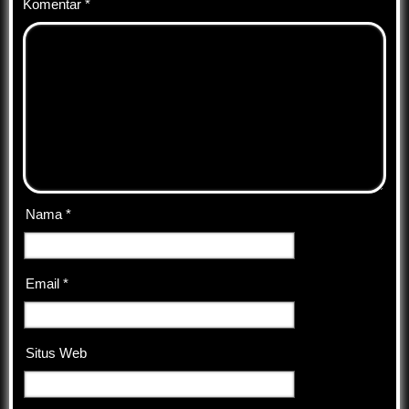
Komentar
*
Nama
*
Email
*
Situs Web