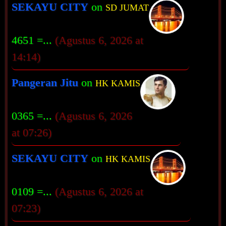
SEKAYU CITY
on
SD JUMAT
4651 =...
(Agustus 6, 2026 at
14:14)
Pangeran Jitu
on
HK KAMIS
0365 =...
(Agustus 6, 2026
at 07:26)
SEKAYU CITY
on
HK KAMIS
0109 =...
(Agustus 6, 2026 at
07:23)