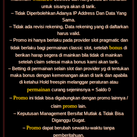
untuk sisanya akan di tarik.
– Tidak Diperbolehkan Adanya IP Address Dan Data Yang
Sama.
– Tidak ada revisi rekening, Data rekening yang di daftarkan
harus valid.
– Promo ini hanya berlaku pada provider slot pragmatic dan
bonus
tidak berlaku bagi permainan classic slot, setelah
di
berikan harap segera di mainkan bila tidak di mainkan
setelah claim selesai maka bonus kami akan tarik.
– Betting di permainan selain slot dan provider yg di tentukan
maka bonus dengan kemenangan akan di tarik dan apabila
di ketahui Hold freespin melanggar peraturan atau
permainan
curang sejeninsnya = Saldo 0
Promo
–
ini tidak bisa digabungkan dengan promo lainnya /
promo
claim
lain.
– Keputusan Management Bersifat Mutlak & Tidak Bisa
Diganggu Gugat.
Promo
–
dapat berubah sewaktu-waktu tanpa
pemberitahuan.