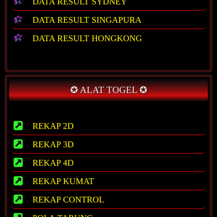
DATA RESULT SYDNEY
DATA RESULT SINGAPURA
DATA RESULT HONGKONG
✪ ALAT TOGEL ✪
REKAP 2D
REKAP 3D
REKAP 4D
REKAP KUMAT
REKAP CONTROL