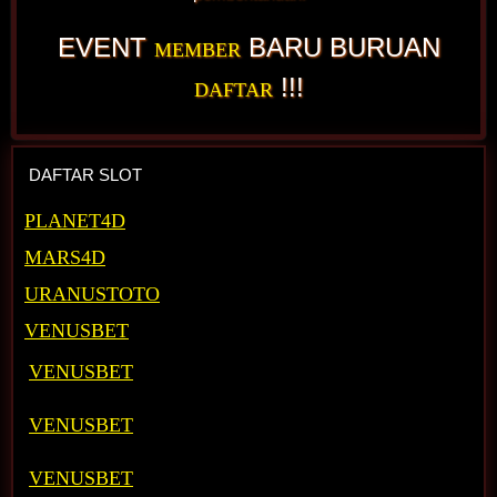
EVENT
BARU BURUAN
MEMBER
!!!
DAFTAR
DAFTAR SLOT
PLANET4D
MARS4D
URANUSTOTO
VENUSBET
VENUSBET
VENUSBET
VENUSBET