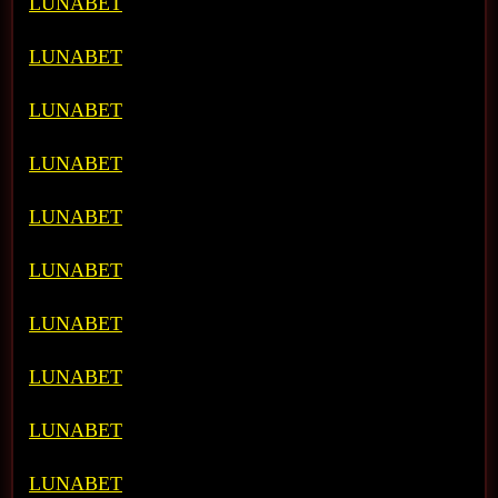
LUNABET
LUNABET
LUNABET
LUNABET
LUNABET
LUNABET
LUNABET
LUNABET
LUNABET
LUNABET