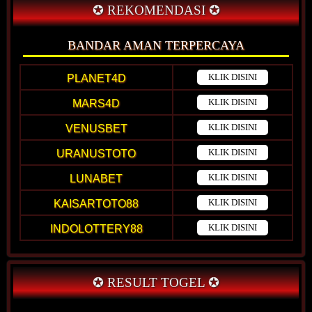
✪ REKOMENDASI ✪
BANDAR AMAN TERPERCAYA
KLIK DISINI
PLANET4D
KLIK DISINI
MARS4D
KLIK DISINI
VENUSBET
KLIK DISINI
URANUSTOTO
KLIK DISINI
LUNABET
KLIK DISINI
KAISARTOTO88
KLIK DISINI
INDOLOTTERY88
✪ RESULT TOGEL ✪