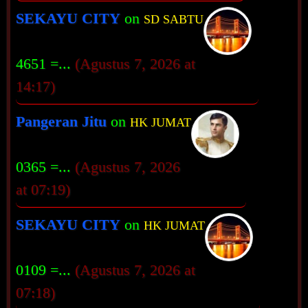
SEKAYU CITY
on
SD SABTU
4651 =...
(Agustus 7, 2026 at
14:17)
Pangeran Jitu
on
HK JUMAT
0365 =...
(Agustus 7, 2026
at 07:19)
SEKAYU CITY
on
HK JUMAT
0109 =...
(Agustus 7, 2026 at
07:18)