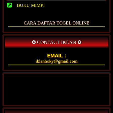
BUKU MIMPI
CARA DAFTAR TOGEL ONLINE
✪ CONTACT IKLAN ✪
EMAIL :
iklanhoky@gmail.com