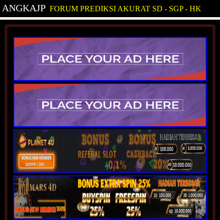
ANGKAJP
FORUM PREDIKSI AKURAT SD - SGP - HK